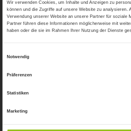
Wir verwenden Cookies, um Inhalte und Anzeigen zu personal
können und die Zugriffe auf unsere Website zu analysieren.
Verwendung unserer Website an unsere Partner für soziale 
Partner führen diese Informationen möglicherweise mit weite
haben oder die sie im Rahmen Ihrer Nutzung der Dienste g
⠇
Gesamtbewertung
SEHR GUT (4,9/5)
Einwilligungsauswahl
308
Bewertungen
Notwendig
seit 08.04.2022
P. S.
Meine Frau und ich haben jeweils
ein E-MTB gekauft. Beratung...
Präferenzen
weiterlesen
Kundenbewertungen
verschiedener Quellen
Statistiken
© 2026 Rad & Sportservice Wall
Marketing