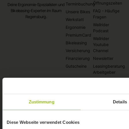
Öffnungszeiten
Terminbuchung
Deine Ergonomie-Spezialisten und
Bikeleasing-Experten im Raum
FAQ - Häufige
Unsere Bikes
Regensburg.
Fragen
Werkstatt
Wallrider
Ergonomie
Podcast
PremiumCard
Wallrider
Bikeleasing
Youtube
Versicherung
Channel
Finanzierung
Newsletter
Gutscheine
Leasingberatung
Arbeitgeber
Zahlung &
Versand
Widerrufsbelehrun
AGB
Zustimmung
Details
Datenschutz
Impressum
Diese Webseite verwendet Cookies