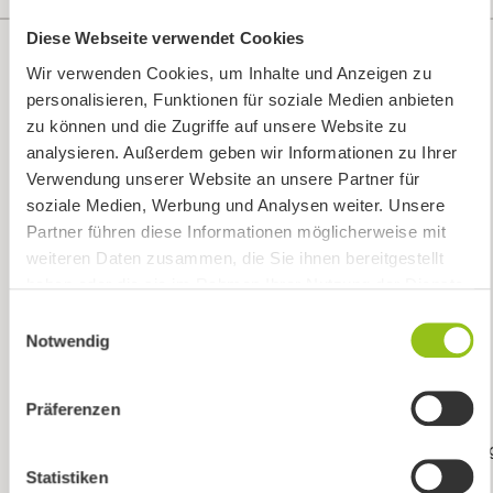
Diese Webseite verwendet Cookies
Quick
Informationen
Wir verwenden Cookies, um Inhalte und Anzeigen zu
Links
Kontakt &
personalisieren, Funktionen für soziale Medien anbieten
Öffnungszeiten
Terminbuchung
Deine Ergonomie-Spezialisten und
zu können und die Zugriffe auf unsere Website zu
Bikeleasing-Experten im Raum
FAQ - Häufige
Unsere Bikes
analysieren. Außerdem geben wir Informationen zu Ihrer
Regensburg.
Fragen
Werkstatt
Verwendung unserer Website an unsere Partner für
Wallrider
Ergonomie
soziale Medien, Werbung und Analysen weiter. Unsere
Podcast
PremiumCard
Partner führen diese Informationen möglicherweise mit
Wallrider
Bikeleasing
weiteren Daten zusammen, die Sie ihnen bereitgestellt
Youtube
haben oder die sie im Rahmen Ihrer Nutzung der Dienste
Versicherung
Channel
gesammelt haben.
Finanzierung
Newsletter
Einwilligungsauswahl
Notwendig
Gutscheine
Leasingberatung
Arbeitgeber
Zahlung &
Präferenzen
Versand
Widerrufsbelehrun
Statistiken
AGB