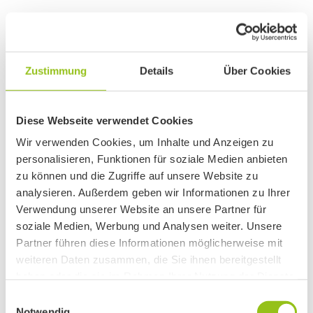
Zustimmung
Details
Über Cookies
PremiumCard
Versicherung
Finanzierung
Newsletter
Diese Webseite verwendet Cookies
News + Termine
Wir verwenden Cookies, um Inhalte und Anzeigen zu
Wallrider Podcast
Wallrider Youtube Channel
personalisieren, Funktionen für soziale Medien anbieten
Gutscheine
zu können und die Zugriffe auf unsere Website zu
Leasingberatung für Arbeitgeber
analysieren. Außerdem geben wir Informationen zu Ihrer
FAQ – Häufig gestellte Fragen
Rechtliches
Verwendung unserer Website an unsere Partner für
soziale Medien, Werbung und Analysen weiter. Unsere
Partner führen diese Informationen möglicherweise mit
weiteren Daten zusammen, die Sie ihnen bereitgestellt
haben oder die sie im Rahmen Ihrer Nutzung der Dienste
gesammelt haben.
Einwilligungsauswahl
Notwendig