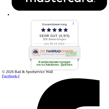
⠇
Gesamtbewertung
SEHR GUT (4,9/5)
308
Bewertungen
seit 08.04.2022
P. S.
Meine Frau und ich haben jeweils
ein E-MTB gekauft. Beratung...
weiterlesen
Kundenbewertungen
verschiedener Quellen
© 2026 Rad & Sportservice Wall
Facebook-f