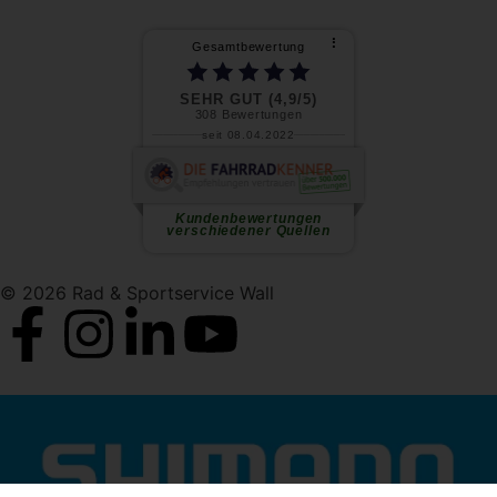
⠇
Gesamtbewertung
SEHR GUT (4,9/5)
308
Bewertungen
seit 08.04.2022
P. S.
Meine Frau und ich haben jeweils
ein E-MTB gekauft. Beratung...
weiterlesen
Kundenbewertungen
verschiedener Quellen
© 2026 Rad & Sportservice Wall