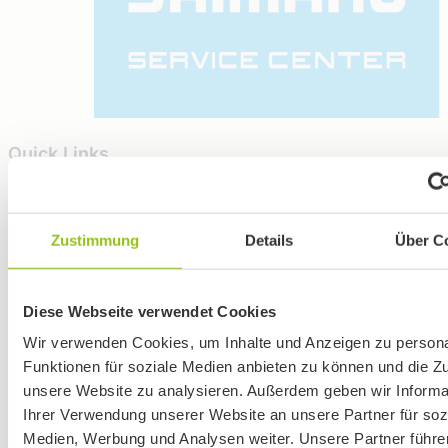
Quick Links
Terminbuchung
Unsere Bikes
Zustimmung
Details
Über C
Werkstatt
Ergonomie
PremiumCard
Diese Webseite verwendet Cookies
Bikeleasing
WIR SIND TROTZ BAUSTELLE GUT F
Wir verwenden Cookies, um Inhalte und Anzeigen zu persona
EUCH ERREICHBAR!
Versicherung
Funktionen für soziale Medien anbieten zu können und die Zug
Finanzierung
unsere Website zu analysieren. Außerdem geben wir Informa
Ab dem 04. Mai erneuert der Landkreis Regensburg eine
Ihrer Verwendung unserer Website an unsere Partner für soz
Gutscheine
Brücke und es wird dazu in Wenzenbach die Kreisstraße /
Medien, Werbung und Analysen weiter. Unsere Partner führe
Ortsdurchfahrt voll gesperrt.