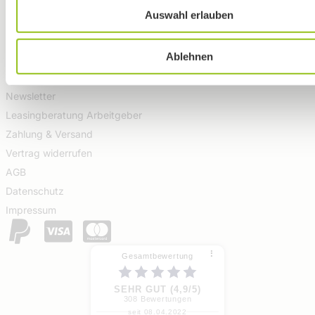
Auswahl erlauben
Kontakt & Öffnungszeiten
FAQ - Häufige Fragen
Ablehnen
Wallrider Podcast
Wallrider Youtube Channel
Newsletter
Leasingberatung Arbeitgeber
Zahlung & Versand
Vertrag widerrufen
AGB
Datenschutz
Impressum
⠇
Gesamtbewertung
SEHR GUT (4,9/5)
308
Bewertungen
seit 08.04.2022