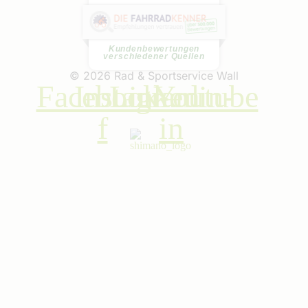
P. S.
Meine Frau und ich haben jeweils
ein E-MTB gekauft. Beratung...
weiterlesen
Kundenbewertungen
verschiedener Quellen
© 2026 Rad & Sportservice Wall
Facebook-
Instagram
Linkedin-
Youtube
f
in