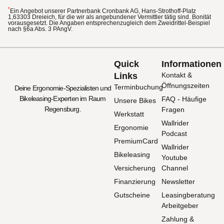
*
Ein Angebot unserer Partnerbank Cronbank AG, Hans-Strothoff-Platz
1,63303 Dreieich, für die wir als angebundener Vermittler tätig sind. Bonität
vorausgesetzt. Die Angaben entsprechenzugleich dem Zweidrittel-Beispiel
nach §6a Abs. 3 PAngV.
Quick
Informationen
Links
Kontakt &
Öffnungszeiten
Terminbuchung
Deine Ergonomie-Spezialisten und
Bikeleasing-Experten im Raum
FAQ - Häufige
Unsere Bikes
Regensburg.
Fragen
Werkstatt
Wallrider
Ergonomie
Podcast
PremiumCard
Wallrider
Bikeleasing
Youtube
Versicherung
Channel
Finanzierung
Newsletter
Gutscheine
Leasingberatung
Arbeitgeber
Zahlung &