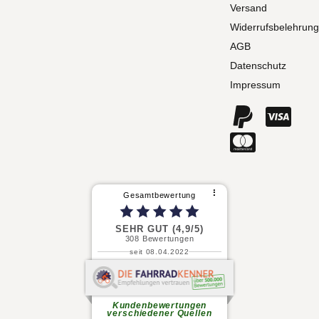
Versand
Widerrufsbelehrung
AGB
Datenschutz
Impressum
⠇
Gesamtbewertung
SEHR GUT (4,9/5)
308
Bewertungen
seit 08.04.2022
P. S.
Meine Frau und ich haben jeweils
ein E-MTB gekauft. Beratung...
weiterlesen
Kundenbewertungen
verschiedener Quellen