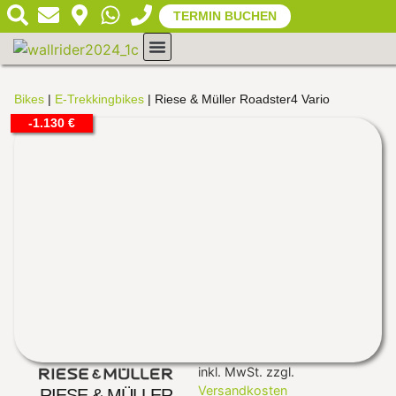
TERMIN BUCHEN
Mehr Infos
Mein Konto
Bikes
|
E-Trekkingbikes
| Riese & Müller Roadster4 Vario
-1.130 €
inkl. MwSt.
zzgl.
Versandkosten
RIESE & MÜLLER