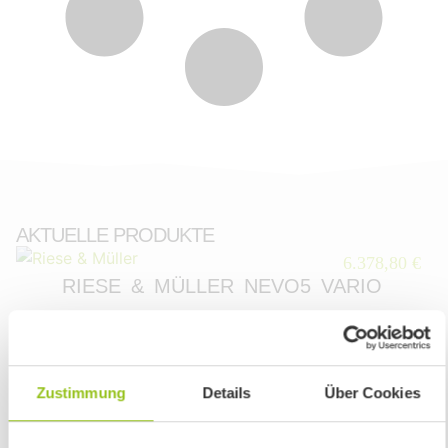
AKTUELLE PRODUKTE
6.378,80 €
RIESE & MÜLLER NEVO5 VARIO
Zustimmung
Details
Über Cookies
WIR SIND TROTZ BAUSTELLE GUT FÜR
EUCH ERREICHBAR!
Ab dem 04. Mai erneuert der Landkreis Regensburg