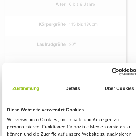
Alter
6 bis 8 Jahre
Körpergröße
115 bis 130cm
Laufradgröße
20"
Bereifung
20 × 1,4″ Schwalbe Little
Joe
Zustimmung
Details
Über Cookies
WIR SIND TROTZ BAUSTELLE GUT FÜR
Gangschaltung
7 Gänge, kindgerechte
EUCH ERREICHBAR!
Anzeige Drehschaltgriff:
Ab dem 04. Mai erneuert der Landkreis Regensburg
microSHIFT
eine Brücke und es wird dazu in Wenzenbach die
Diese Webseite verwendet Cookies
Kreisstraße / Ortsdurchfahrt voll gesperrt.
Wir verwenden Cookies, um Inhalte und Anzeigen zu
Rahmenmaterial
Aluminium
personalisieren, Funktionen für soziale Medien anbieten zu
Wir sind aber natürlich weiterhin jederzeit für euch gut
erreichbar!
können und die Zugriffe auf unsere Website zu analysieren.