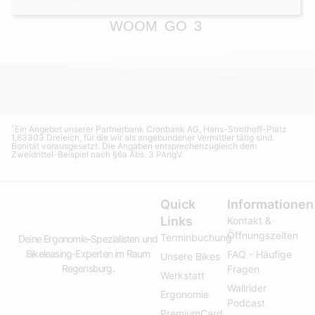
WOOM GO 3
*
Ein Angebot unserer Partnerbank Cronbank AG, Hans-Strothoff-Platz
1,63303 Dreieich, für die wir als angebundener Vermittler tätig sind.
Bonität vorausgesetzt. Die Angaben entsprechenzugleich dem
Zweidrittel-Beispiel nach §6a Abs. 3 PAngV.
Quick
Informationen
Links
Kontakt &
Öffnungszeiten
Terminbuchung
Deine Ergonomie-Spezialisten und
Bikeleasing-Experten im Raum
FAQ - Häufige
Unsere Bikes
Regensburg.
Fragen
Werkstatt
Wallrider
Ergonomie
Podcast
PremiumCard