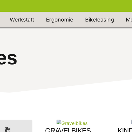
Werkstatt
Ergonomie
Bikeleasing
Me
es
GRAVELBIKES
KIN
(5)