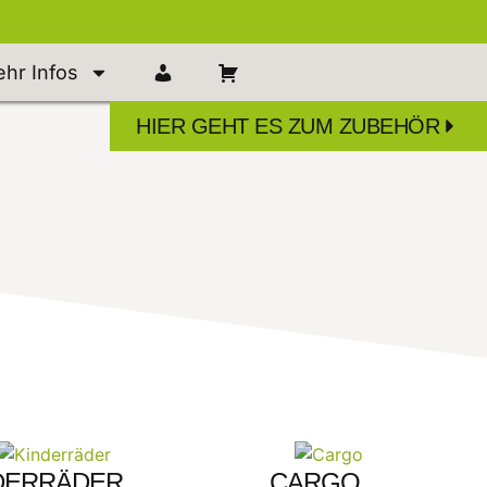
hr Infos
HIER GEHT ES ZUM ZUBEHÖR
DERRÄDER
CARGO
(12)
(1)